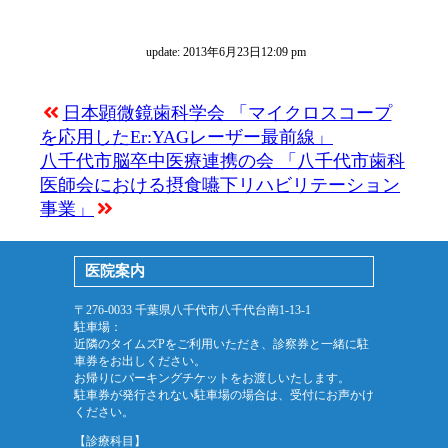
update: 2013年6月23日12:09 pm
日本顕微鏡歯科学会 「マイクロスコープ
を応用したEr:YAGレーザー最前線」
八千代市脳卒中医療連携の会 「八千代市歯科
医師会における摂食嚥下リハビリテーション
事業」
医院案内
〒276-0033 千葉県八千代市八千代台南1-13-1
駐車場：
近隣のタイムズPをご利用いただき、診察券と一緒に駐
車券をお出しください。
お帰りにパーキングチケットをお渡しいたします。
駐車券が発行されない駐車場の場合は、受付にお声かけ
ください。
【診療科目】