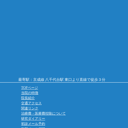
最寄駅：京成線 八千代台駅 東口より直線で徒歩３分
TOPページ
当院の特徴
院長紹介
交通アクセス
関連リンク
治療費・医療費控除について
研究ダイアリー
初診メール予約