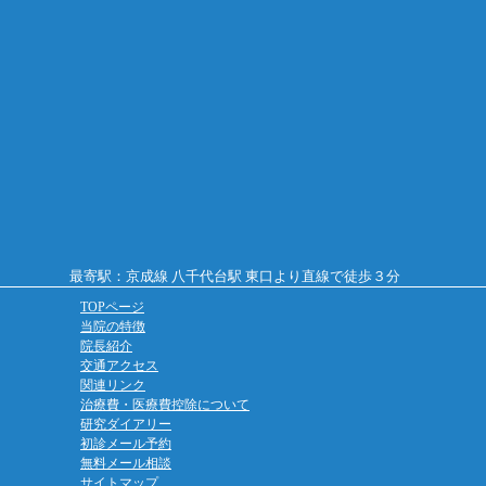
最寄駅：京成線 八千代台駅 東口より直線で徒歩３分
TOPページ
当院の特徴
院長紹介
交通アクセス
関連リンク
治療費・医療費控除について
研究ダイアリー
初診メール予約
無料メール相談
サイトマップ