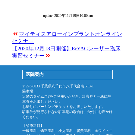
update: 2020年11月19日10:00 am
マイティスアローインプラントオンライン
セミナー
【2020年12月13日開催】ErYAGレーザー臨床
実習セミナー
医院案内
〒276-0033 千葉県八千代市八千代台南1-13-1
駐車場：
近隣のタイムズPをご利用いただき、診察券と一緒に駐
車券をお出しください。
お帰りにパーキングチケットをお渡しいたします。
駐車券が発行されない駐車場の場合は、受付にお声かけ
ください。
【診療科目】
一般歯科 矯正歯科 小児歯科 審美歯科 ホワイトニ