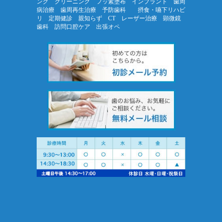
ング クリーニング フッ素塗布 インプラント 歯周
病治療 歯周再生治療 予防歯科 摂食・嚥下リハビ
リ 定期健診 親知らず CT レーザー治療 顕微鏡
歯科 訪問口腔ケア 出張オペ