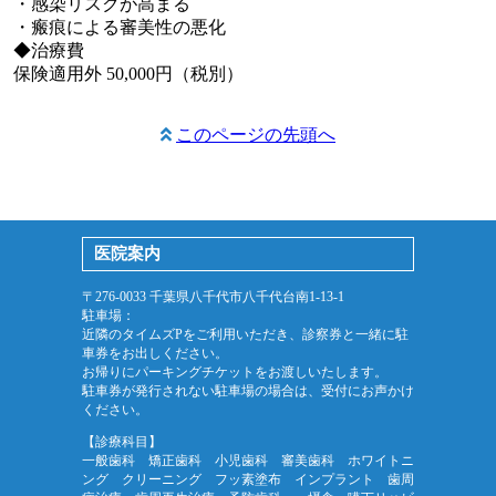
・感染リスクが高まる
・瘢痕による審美性の悪化
◆治療費
保険適用外 50,000円（税別）
このページの先頭へ
医院案内
〒276-0033 千葉県八千代市八千代台南1-13-1
駐車場：
近隣のタイムズPをご利用いただき、診察券と一緒に駐
車券をお出しください。
お帰りにパーキングチケットをお渡しいたします。
駐車券が発行されない駐車場の場合は、受付にお声かけ
ください。
【診療科目】
一般歯科 矯正歯科 小児歯科 審美歯科 ホワイトニ
ング クリーニング フッ素塗布 インプラント 歯周