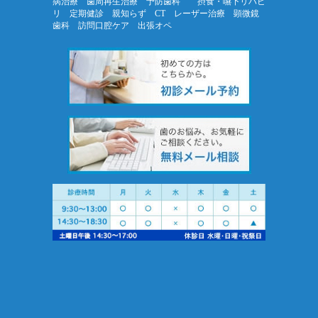
病治療 歯周再生治療 予防歯科 摂食・嚥下リハビ
リ 定期健診 親知らず CT レーザー治療 顕微鏡
歯科 訪問口腔ケア 出張オペ