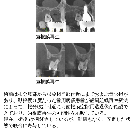
歯根膜再生
歯根膜再生
術前は根分岐部から根尖相当部付近にまでおよぶ骨欠損が
あり、動揺度３度だった歯周病罹患歯が歯周組織再生療法
によって、根分岐部付近にも歯根膜空隙用透過像が確認で
きており、歯根膜再生の可能性を示唆している。
現在、術後6か月経過しているが、動揺もなく、安定した状
態で咬合に寄与している。