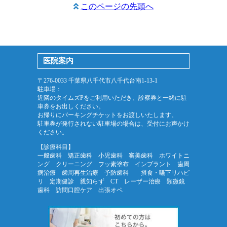
このページの先頭へ
医院案内
〒276-0033 千葉県八千代市八千代台南1-13-1
駐車場：
近隣のタイムズPをご利用いただき、診察券と一緒に駐
車券をお出しください。
お帰りにパーキングチケットをお渡しいたします。
駐車券が発行されない駐車場の場合は、受付にお声かけ
ください。
【診療科目】
一般歯科 矯正歯科 小児歯科 審美歯科 ホワイトニ
ング クリーニング フッ素塗布 インプラント 歯周
病治療 歯周再生治療 予防歯科 摂食・嚥下リハビ
リ 定期健診 親知らず CT レーザー治療 顕微鏡
歯科 訪問口腔ケア 出張オペ