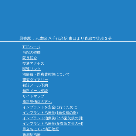
最寄駅：京成線 八千代台駅 東口より直線で徒歩３分
TOPページ
当院の特徴
院長紹介
交通アクセス
関連リンク
治療費・医療費控除について
研究ダイアリー
初診メール予約
無料メール相談
サイトマップ
歯科恐怖症の方へ
インプラントを安全に行うために
インプラント治療例(1歯欠損の例)
インプラント治療例(2〜5歯欠損の例)
インプラント治療例(多数歯欠損の例)
目立ちにくい矯正治療
歯周病治療